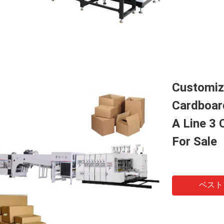
Customiz
Cardboar
A Line 3 
For Sale
ベスト