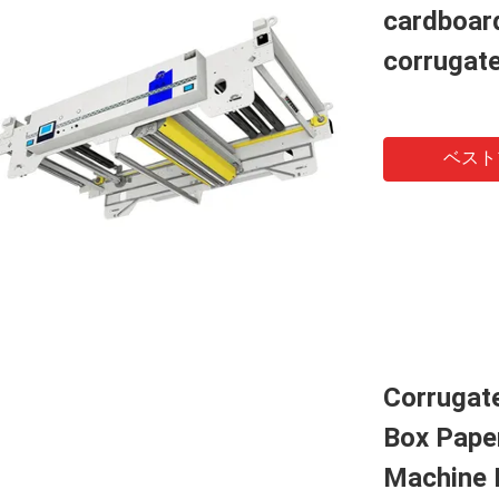
cardboar
corrugate
ベスト
Corrugat
Box Pape
Machine 