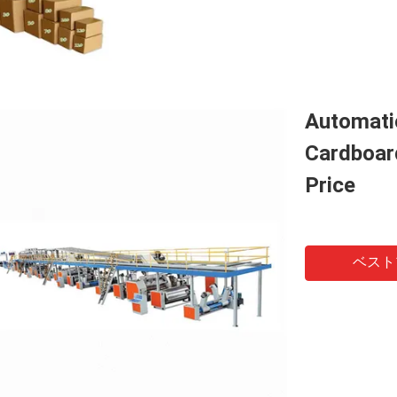
Automati
Cardboar
Price
ベスト