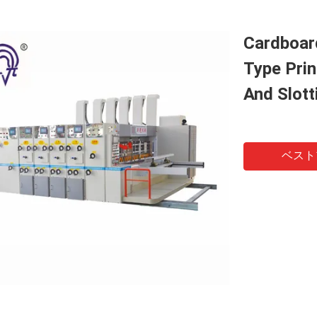
Cardboar
Type Prin
And Slott
ベスト