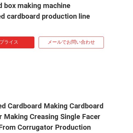
d box making machine
d cardboard production line
プライス
メールでお問い合わせ
ed Cardboard Making Cardboard
r Making Creasing Single Facer
From Corrugator Production