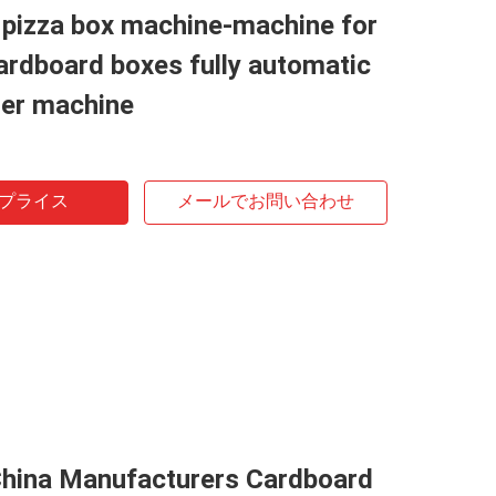
 pizza box machine-machine for
rdboard boxes fully automatic
uer machine
プライス
メールでお問い合わせ
China Manufacturers Cardboard