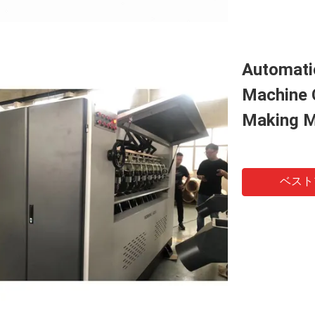
Automatic
Machine 
Making M
ベスト