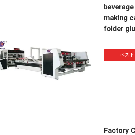
beverage
making ca
folder gl
ベスト
Factory 