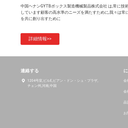
中国ヘナンGYTBボックス製造機械製品株式会社 は,常に
しています顧客の高水準のニーズを満たすために,我々は常に
を共に創り出すために
詳細情報>>
連絡する
に
1204号室,ビルE,ビアン・ドン・シュ・プラザ,
会
チェン州,河南,中国
会
品
お