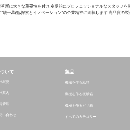
技術革新に大きな重要性を付け,定期的にプロフェッショナルなスタッフ
"統一,勤勉,探索とイノベーション"の企業精神に固執します.高品質の
ついて
製品
社概要
機械を作る紙箱
社案内
機械を作る板紙箱
質管理
機械を作るピザ箱
問い合わせ
すべてのカテゴリー