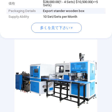
$28,000.00(1 - 4 Sets) $10,500.00(>=5
価格
Sets)
Packaging Details
Export stander wooden box
Supply Ability
10 Set/Sets per Month
多くを見て下さい