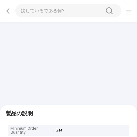
製品の説明
Minimum Order
1 Set
Quantity